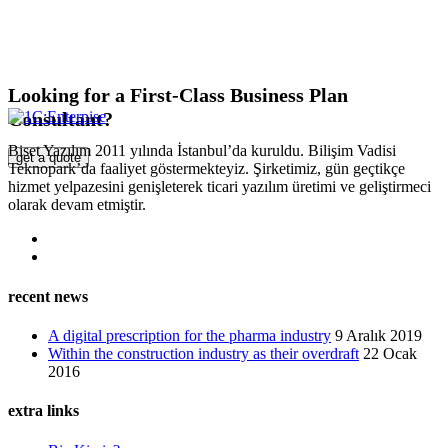
Looking for a First-Class Business Plan
Consultant?
Biset Yazılım 2011 yılında İstanbul’da kuruldu. Bilişim Vadisi
get a quote
Teknopark’da faaliyet göstermekteyiz. Şirketimiz, gün geçtikçe
hizmet yelpazesini genişleterek ticari yazılım üretimi ve geliştirmeci
olarak devam etmiştir.
recent news
A digital prescription for the pharma industry
9 Aralık 2019
Within the construction industry as their overdraft
22 Ocak
2016
extra links