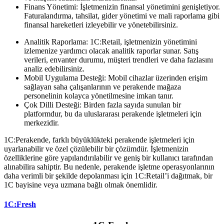
Finans Yönetimi: İşletmenizin finansal yönetimini genişletiyor.
Faturalandırma, tahsilat, gider yönetimi ve mali raporlama gibi
finansal hareketleri izleyebilir ve yönetebilirsiniz.
Analitik Raporlama: 1C:Retail, işletmenizin yönetimini
izlemenize yardımcı olacak analitik raporlar sunar. Satış
verileri, envanter durumu, müşteri trendleri ve daha fazlasını
analiz edebilirsiniz.
Mobil Uygulama Desteği: Mobil cihazlar üzerinden erişim
sağlayan saha çalışanlarının ve perakende mağaza
personelinin kolayca yönetilmesine imkan tanır.
Çok Dilli Desteği: Birden fazla sayıda sunulan bir
platformdur, bu da uluslararası perakende işletmeleri için
merkezidir.
1C:Perakende, farklı büyüklükteki perakende işletmeleri için
uyarlanabilir ve özel çözülebilir bir çözümdür.
İşletmenizin
özelliklerine göre yapılandırılabilir ve geniş bir kullanıcı tarafından
alınabilira sahiptir.
Bu nedenle, perakende işletme operasyonlarının
daha verimli bir şekilde depolanması için 1C:Retail’i dağıtmak, bir
1C bayisine veya uzmana bağlı olmak önemlidir.
1C:Fresh