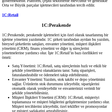
göstermektedir.
Platform, çeşitli sektörlerde mevcuttur ve genellikle
Orta ve Büyük parçalar işletmecileri tarafından tercih edilir.
1C:Retail
1C:Perakende
1C:Perakende, perakende işletmeleri için özel olarak tasarlanmış bir
işletme yönetimi yazılımıdır.
1C şirketi tarafından ayrılan bu yazılım,
bireysel şirketlerin satışları, envanter yönetimi, müşteri ilişkileri
yönetimi (CRM), finans yönetimi ve diğer iş süreçlerini
yönetmelerine yardımcı olur.
İşte 1C:Retail’in bazı özellikleri ve
ömrü:
Satış Yönetimi: 1C:Retail, satış süreçlerinin hızlı ve etkili bir
şekilde yönetilmesi olanaklarını tanır. Satış siparişleri,
faturalandırabilir ve ödemeleri takip edebilirsiniz.
Envanter Yönetimi: Yazılım, stok takibi ve depo yönetimini
sağlar. Ürünlerin stok durumunu izleyebilir, siparişlerini
otomatik olarak yenileyebilir ve envanterinizi verimli bir
şekilde yönetebilirsiniz.
Müşteri İlişkileri Yönetimi (CRM): 1C:Retail, müşteriyi
toplamanıza ve müşteri bilgilerini geliştirmenize yardımcı olur.
Müşteri tercihlerini izleyebilir, özel teklifler ve promosyonlar
ve müşteri sadakatini artırabilirsiniz.