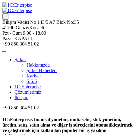
Bilişim Vadisi No 143/5 A7 Blok No:35
41790 Gebze/Kocaeli
Pzt - Cum 9.00 - 18.00
Pazar KAPALI
+90 850 304 51 02
Şirket
Hakkımızda
Şirket Haberleri
Kariyer
S.S.S
1C:Enterprise
Çözümlerimiz
İletişim
+90 850 304 51 02
1C:Enterprise, finansal yönetim, muhasebe, stok yönetimi,
üretim, satış, satın alma ve diğer iş süreçlerini otomatikleştirmek
ve çalıştırmak için kullanılan popüler bir iş yazılımı