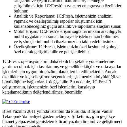
satışlarını ve çeşitli e-ticaret platformlarıyla entegre
çalışabilmek için 1C:Fresh’in e-ticaret entegrasyon özellikleri
bulunur.
Analitik ve Raporlama: 1C:Fresh, işletmenizin analizini
yapmak ve özelleştirilmiş raporlar oluşturmak için
kullanabileceğiniz güçlü analitik ve raporlama araçları sunar.
Mobil Erişim: 1C:Fresh’e erişim sağlama imkanı aracılığıyla
mobil uygulamalar sunar, bu sayede işletmenizin bölünmesi
ve iş süreçlerini mobil cihazlarınızdan takip edebilirsiniz.
Özelleştirme: 1C:Fresh, işletmenizin özel kesintileri yoluyla
özel olarak geliştirilebilir ve genişletilebilir.
1C:Fresh, operasyonlarını daha etkili bir şekilde yönetmelerine
yardımcı olmak için tasarlanmış ve genellikle küçük ve orta ayarlar
işlemleri için uygun bir çözüm olarak tercih edilmektedir.
Ancak
özellikler ve kişiselleştirme seçenekleri, işletmenizin büyüklüğü ve
büyüklüğüne bağlı olarak değişebilir.
Bu nedenle, 1C:Fresh’i
çalıştırmanın, işletmenizin özel işlemlerini karşılayıp
karşılamadığının değerlendirilmesi önemlidir.
Biset Yazılım 2011 yılında İstanbul’da kuruldu. Bilişim Vadisi
Teknopark’da faaliyet göstermekteyiz. Şirketimiz, gün geçtikçe
hizmet yelpazesini genişleterek ticari yazılım üretimi ve geliştirmeci
olarak devam etmiştir.