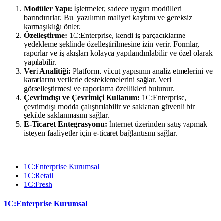
Modüler Yapı:
İşletmeler, sadece uygun modülleri
barındırırlar. Bu, yazılımın maliyet kaybını ve gereksiz
karmaşıklığı önler.
Özelleştirme:
1C:Enterprise, kendi iş parçacıklarıne
yedekleme şeklinde özelleştirilmesine izin verir. Formlar,
raporlar ve iş akışları kolayca yapılandırılabilir ve özel olarak
yapılabilir.
Veri Analitiği:
Platform, vücut yapısının analiz etmelerini ve
kararlarını verilerle desteklemelerini sağlar. Veri
görselleştirmesi ve raporlama özellikleri bulunur.
Çevrimdışı ve Çevrimiçi Kullanım:
1C:Enterprise,
çevrimdışı modda çalıştırılabilir ve saklanan güvenli bir
şekilde saklanmasını sağlar.
E-Ticaret Entegrasyonu:
İnternet üzerinden satış yapmak
isteyen faaliyetler için e-ticaret bağlantısını sağlar.
1C:Enterprise Kurumsal
1C:Retail
1C:Fresh
1C:Enterprise Kurumsal