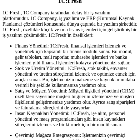
1C:Fresh
1C:Fresh, 1C Company tarafından detay bir iş yazılımı
platformudur.
1C Company, iş yazılımı ve ERP (Kurumsal Kaynak
Planlama) çözümleri konusunda dünya çapında bir yazılım şirketidir.
1C:Fresh, özellikle küçük ve orta lisans işlemleri için geliştirilmiş bir
iş yazılımı çözümüdür.
1C:Fresh’in özellikleri:
Finans Yönetimi: 1C:Fresh, finansal işlemleri izlemek ve
yönetmek için kapsamlı bir finans modülü sunar. Bu modül,
gelir tabloları, mali raporlar, muhasebe işlemleri ve banka
işlemleri gibi finansal işlemleri kolayca yönetmenizi sağlar.
Stok ve Üretim Yönetimi: 1C:Fresh, stok takibi, envanter
yönetimi ve üretim süreçlerini izlemek ve optimize etmek için
araçlar sunar. Bu, işletmenizin malzeme ve kaynaklarını daha
verimli bir şekilde kullanmanıza yardımcı olur.
Satış ve Müşteri Yönetimi: Müşteri ilişkileri yönetimi (CRM)
özellikleri sayesinde müşteri bilgilerini izlemenize ve müşteri
ilişkilerini geliştirmenize yardımcı olur. Ayrıca satış siparişleri
ve faturalama süreçlerini de yaşıyorlar.
İnsan Kaynakları Yönetimi: 1C:Fresh, işe alım, personel
yönetimi ve maaş programlamaları gibi insan kaynakları
süreçlerini izlemek ve biriktirmek için bir modül sunar.
Çevrimiçi Mağaza Entegrasyonu: İşletmenizin çevrimiçi